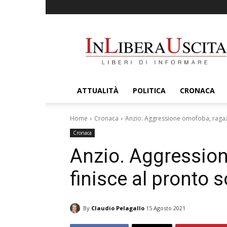
InLiberaUscita
ATTUALITÀ
POLITICA
CRONACA
Home
Cronaca
Anzio. Aggressione omofoba, ragaz
Cronaca
Anzio. Aggressio
finisce al pronto 
By
Claudio Pelagallo
15 Agosto 2021