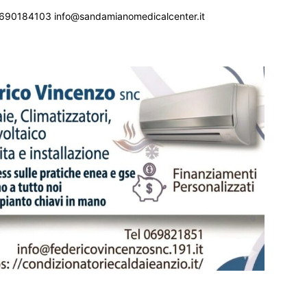
690184103 info@sandamianomedicalcenter.it