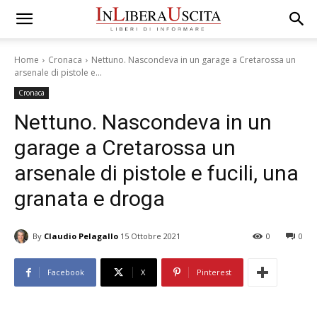
Home
Cronaca
Nettuno. Nascondeva in un garage a Cretarossa un
arsenale di pistole e...
Cronaca
Nettuno. Nascondeva in un
garage a Cretarossa un
arsenale di pistole e fucili, una
granata e droga
By
Claudio Pelagallo
15 Ottobre 2021
0
0
Facebook
X
Pinterest