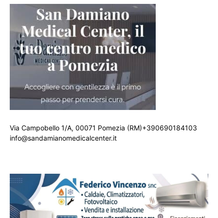
Via Campobello 1/A, 00071 Pomezia (RM)+390690184103
info@sandamianomedicalcenter.it