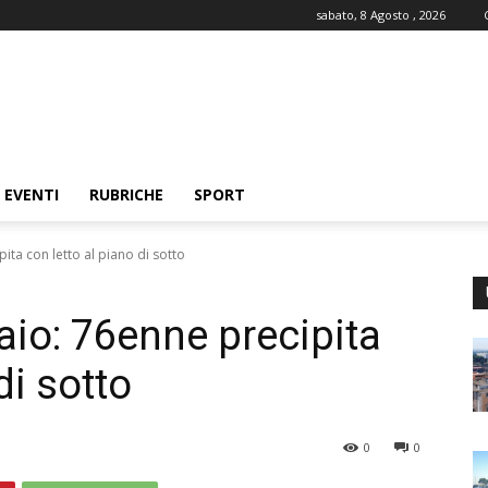
sabato, 8 Agosto , 2026
EVENTI
RUBRICHE
SPORT
pita con letto al piano di sotto
laio: 76enne precipita
di sotto
0
0