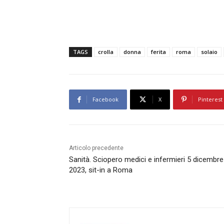
TAGS
crolla
donna
ferita
roma
solaio
Facebook
X
Pinterest
Articolo precedente
Sanità. Sciopero medici e infermieri 5 dicembre
2023, sit-in a Roma