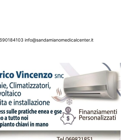
690184103 info@sandamianomedicalcenter.it