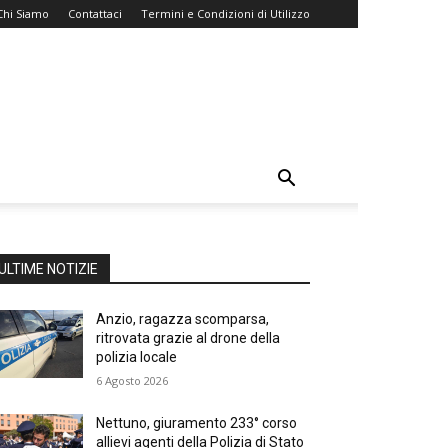
Chi Siamo
Contattaci
Termini e Condizioni di Utilizzo
ULTIME NOTIZIE
Anzio, ragazza scomparsa,
ritrovata grazie al drone della
polizia locale
6 Agosto 2026
Nettuno, giuramento 233° corso
allievi agenti della Polizia di Stato