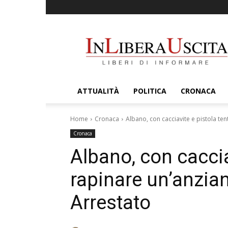
InLiberaUscita
ATTUALITÀ
POLITICA
CRONACA
Home
Cronaca
Albano, con cacciavite e pistola tent
Cronaca
Albano, con caccia
rapinare un’anzian
Arrestato