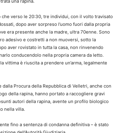
trata una rapina.
che verso le 20:30, tre individui, con il volto travisato
ossati, dopo aver sorpreso l’uomo fuori dalla propria
dove era presente anche la madre, ultra 70enne. Sono
tro adesivo e costretti a non muoversi, sotto la
opo aver rovistato in tutta la casa, non rinvenendo
narlo conducendolo nella propria camera da letto.
la vittima è riuscita a prendere un’arma, legalmente
e dalla Procura della Repubblica di Velletri, anche con
luogo della rapina, hanno portato a raccogliere gravi
esunti autori della rapina, avente un profilo biologico
nella villa.
ente fino a sentenza di condanna definitiva – è stato
sizione dell’Autorità Giudiziaria.