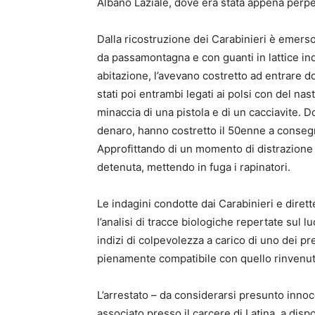
Albano Laziale, dove era stata appena perpe
Dalla ricostruzione dei Carabinieri è emerso 
da passamontagna e con guanti in lattice ind
abitazione, l’avevano costretto ad entrare 
stati poi entrambi legati ai polsi con del nas
minaccia di una pistola e di un cacciavite. D
denaro, hanno costretto il 50enne a conseg
Approfittando di un momento di distrazione 
detenuta, mettendo in fuga i rapinatori.
Le indagini condotte dai Carabinieri e dirett
l’analisi di tracce biologiche repertate sul 
indizi di colpevolezza a carico di uno dei pr
pienamente compatibile con quello rinvenuto 
L’arrestato – da considerarsi presunto innoc
associato presso il carcere di Latina, a dispo