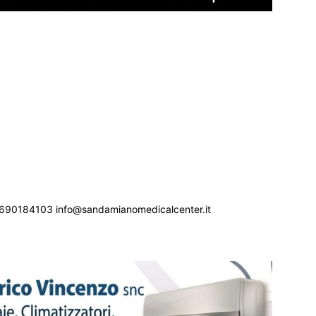
690184103 info@sandamianomedicalcenter.it