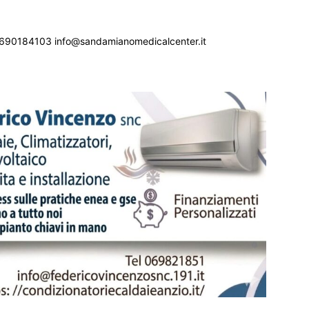
690184103 info@sandamianomedicalcenter.it