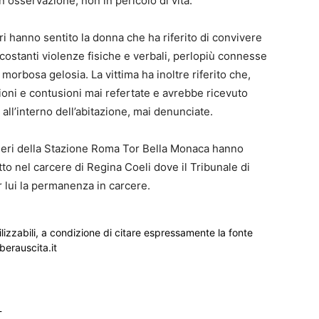
in osservazione, non in pericolo di vita.
ri hanno sentito la donna che ha riferito di convivere
 costanti violenze fisiche e verbali, perlopiù connesse
morbosa gelosia. La vittima ha inoltre riferito che,
ioni e contusioni mai refertate e avrebbe ricevuto
ll’interno dell’abitazione, mai denunciate.
nieri della Stazione Roma Tor Bella Monaca hanno
to nel carcere di Regina Coeli dove il Tribunale di
 lui la permanenza in carcere.
ilizzabili, a condizione di citare espressamente la fonte
iberauscita.it
_