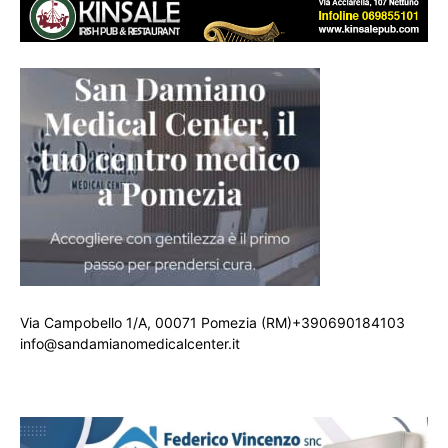
Via Campobello 1/A, 00071 Pomezia (RM)+390690184103
info@sandamianomedicalcenter.it