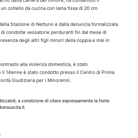
terno della camera del minore, ha consentito il
un coltello da cucina con lama fissa di 20 cm.
della Stazione di Nettuno e dalla denuncia formalizzata
 di condotte vessatorie perduranti fin dal mese di
senza degli altri figli minori della coppia e mai in
 contrasto alla violenza domestica, è stato
 il 14enne è stato condotto presso il Centro di Prima
orità Giudiziaria per i Minorenni.
ilizzabili, a condizione di citare espressamente la fonte
iberauscita.it
_