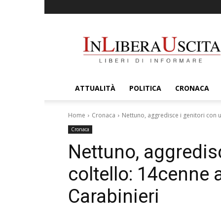
InLiberaUscita
ATTUALITÀ
POLITICA
CRONACA
Home
Cronaca
Nettuno, aggredisce i genitori con u
Cronaca
Nettuno, aggredisc
coltello: 14cenne 
Carabinieri