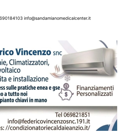
690184103 info@sandamianomedicalcenter.it