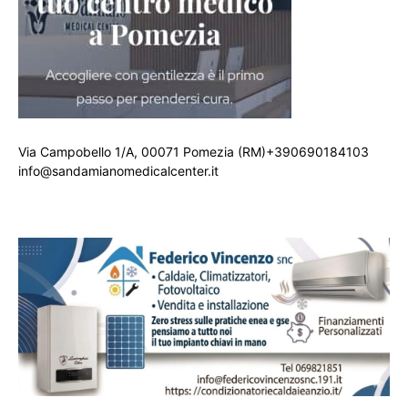
Via Campobello 1/A, 00071 Pomezia (RM)+390690184103
info@sandamianomedicalcenter.it