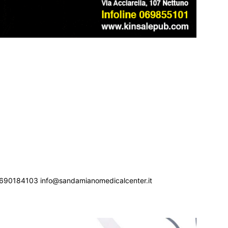
690184103 info@sandamianomedicalcenter.it