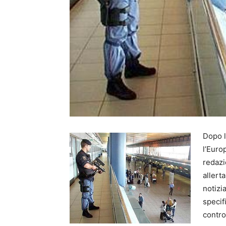
Dopo l
l’Europ
redazi
allert
notizi
specif
control