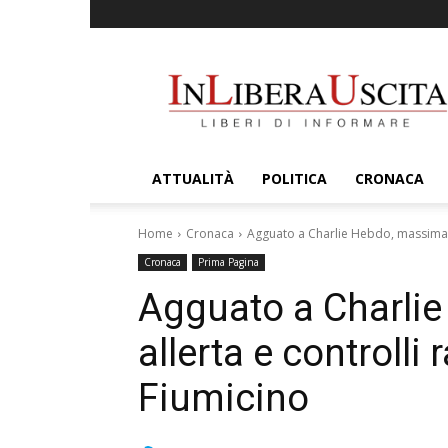
InLiberaUscita
ATTUALITÀ
POLITICA
CRONACA
Home
Cronaca
Agguato a Charlie Hebdo, massima al
Cronaca
Prima Pagina
Agguato a Charli
allerta e controlli
Fiumicino