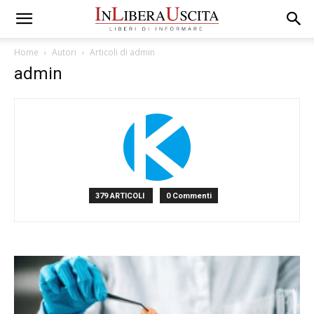
Home
Autori
Articoli di admin
admin
379 ARTICOLI
0 Commenti