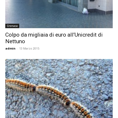
Cronaca
Colpo da migliaia di euro all’Unicredit di
Nettuno
admin
-
13 Marzo 2015