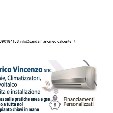
690184103 info@sandamianomedicalcenter.it