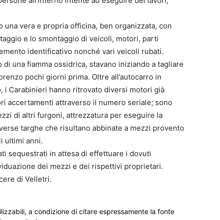
 persone all’interno intente ad eseguire dei lavori,
 una vera e propria officina, ben organizzata, con
ntaggio e lo smontaggio di veicoli, motori, parti
emento identificativo nonché vari veicoli rubati.
zo di una fiamma ossidrica, stavano iniziando a tagliare
renzo pochi giorni prima. Oltre all’autocarro in
 i Carabinieri hanno ritrovato diversi motori già
ori accertamenti attraverso il numero seriale; sono
zi di altri furgoni, attrezzatura per eseguire la
verse targhe che risultano abbinate a mezzi provento
i ultimi anni.
ti sequestrati in attesa di effettuare i dovuti
ividuazione dei mezzi e dei rispettivi proprietari.
ere di Velletri.
ilizzabili, a condizione di citare espressamente la fonte