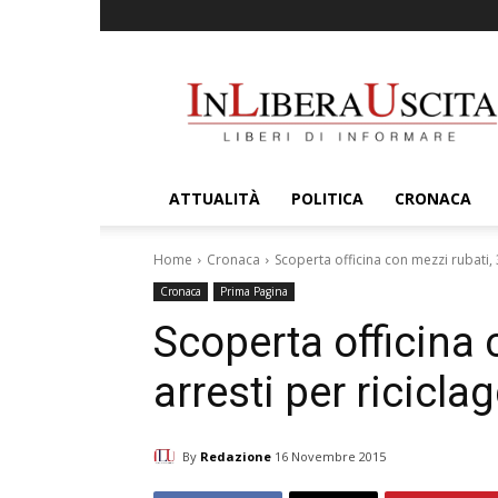
InLiberaUscita
ATTUALITÀ
POLITICA
CRONACA
Home
Cronaca
Scoperta officina con mezzi rubati, 3
Cronaca
Prima Pagina
Scoperta officina 
arresti per ricicla
By
Redazione
16 Novembre 2015