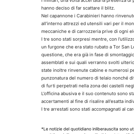
I militari, una volta accertata la presenza di
hanno deciso di far scattare il blitz.
Nel capannone i Carabinieri hanno rinvenuto
all’interno attrezzi ed utensili vari per il mo
meccaniche e di carrozzeria prive di ogni el
I tre sono stati sorpresi mentre, con l’utiliz
un furgone che era stato rubato a Tor San Lo
questione, che era già in fase di smontaggio,
assemblati e sui quali verranno svolti ulteri
state inoltre rinvenute cabine e numerosi pez
punzonatura del numero di telaio nonché di
di furti perpetrati nella zona dei castelli negl
L’officina abusiva e il suo contenuto sono sta
accertamenti al fine di risalire all’esatta ind
I tre arrestati sono stati accompagnati al carc
*Le notizie del quotidiano inliberauscita sono ut