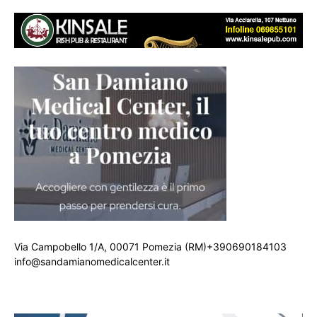
Via Campobello 1/A, 00071 Pomezia (RM)+390690184103
info@sandamianomedicalcenter.it