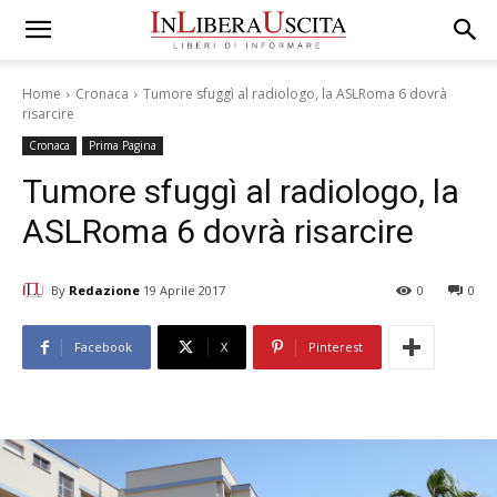
Home
Cronaca
Tumore sfuggì al radiologo, la ASLRoma 6 dovrà
risarcire
Cronaca
Prima Pagina
Tumore sfuggì al radiologo, la
ASLRoma 6 dovrà risarcire
By
Redazione
19 Aprile 2017
0
0
Facebook
X
Pinterest