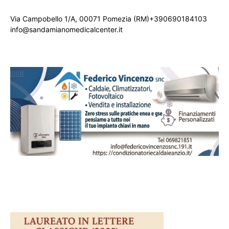
Via Campobello 1/A, 00071 Pomezia (RM)+390690184103
info@sandamianomedicalcenter.it