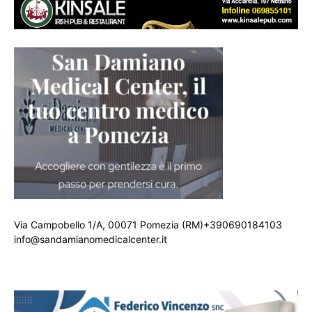
Via Campobello 1/A, 00071 Pomezia (RM)+390690184103
info@sandamianomedicalcenter.it