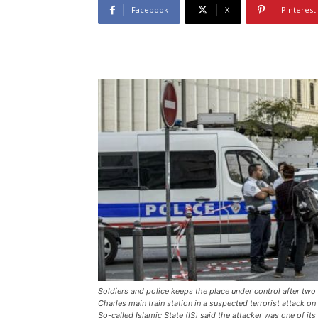
Facebook
X
Pinterest
Soldiers and police keeps the place under control after tw
Charles main train station in a suspected terrorist attack on
So-called Islamic State (IS) said the attacker was one of its