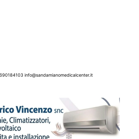
690184103 info@sandamianomedicalcenter.it