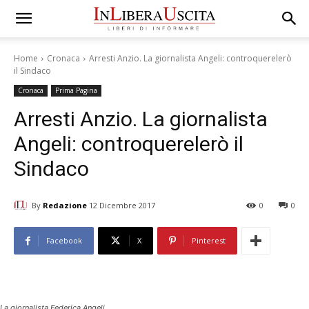
Home
Cronaca
Arresti Anzio. La giornalista Angeli: controquerelerò
il Sindaco
Cronaca
Prima Pagina
Arresti Anzio. La giornalista
Angeli: controquerelerò il
Sindaco
By
Redazione
12 Dicembre 2017
0
0
Facebook
X
Pinterest
La giornalista Federica Angeli