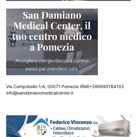
Via Campobello 1/A, 00071 Pomezia (RM)+390690184103
info@sandamianomedicalcenter.it