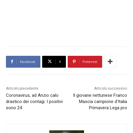
Facebook
X
Pinterest
Articolo precedente
Articolo successivo
Coronavirus, ad Anzio calo
Il giovane nettunese Franco
drastico dei contagi. I positivi
Mascia campione d’Italia
sono 24
Primavera Lega pro