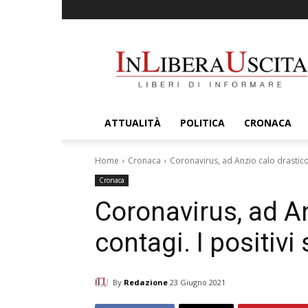
InLiberaUscita
ATTUALITÀ
POLITICA
CRONACA
Home
Cronaca
Coronavirus, ad Anzio calo drastico 
Cronaca
Coronavirus, ad An
contagi. I positivi
By
Redazione
23 Giugno 2021