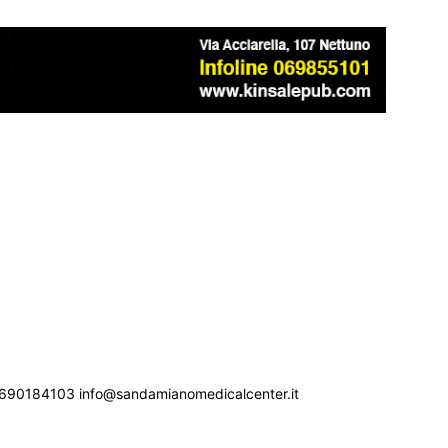
690184103 info@sandamianomedicalcenter.it