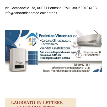
Via Campobello 1/A, 00071 Pomezia (RM)+390690184103
info@sandamianomedicalcenter.it