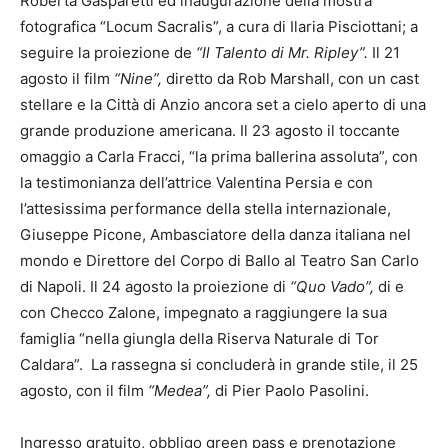
Roberta Gasparetti ed inaugurazione della mostra
fotografica “Locum Sacralis”, a cura di Ilaria Pisciottani; a
seguire la proiezione de
“Il Talento di Mr. Ripley”.
Il 21
agosto il film
“Nine”,
diretto da Rob Marshall, con un cast
stellare e la Città di Anzio ancora set a cielo aperto di una
grande produzione americana. Il 23 agosto il toccante
omaggio a Carla Fracci, “la prima ballerina assoluta”, con
la testimonianza dell’attrice Valentina Persia e con
l’attesissima performance della stella internazionale,
Giuseppe Picone, Ambasciatore della danza italiana nel
mondo e Direttore del Corpo di Ballo al Teatro San Carlo
di Napoli. Il 24 agosto la proiezione di
“Quo Vado”,
di e
con Checco Zalone, impegnato a raggiungere la sua
famiglia “nella giungla della Riserva Naturale di Tor
Caldara”. La rassegna si concluderà in grande stile, il 25
agosto, con il film
“Medea”,
di Pier Paolo Pasolini.
Ingresso gratuito, obbligo green pass e prenotazione