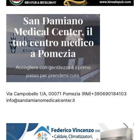
Via Campobello 1/A, 00071 Pomezia (RM)+390690184103
info@sandamianomedicalcenter.it