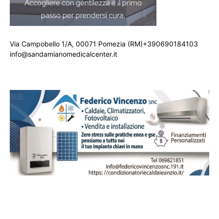
Via Campobello 1/A, 00071 Pomezia (RM)+390690184103
info@sandamianomedicalcenter.it