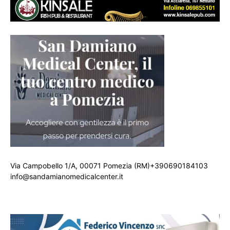
Via Campobello 1/A, 00071 Pomezia (RM)+390690184103
info@sandamianomedicalcenter.it