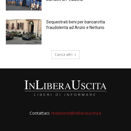
Sequestrati beni per bancarotta
fraudolenta ad Anzio e Nettuno
Carica altri
Contattaci:
redazione@inliberauscita.it