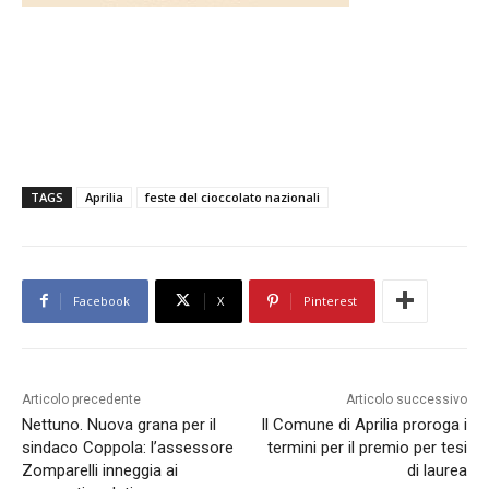
TAGS
Aprilia
feste del cioccolato nazionali
Facebook
X
Pinterest
Articolo precedente
Articolo successivo
Nettuno. Nuova grana per il
Il Comune di Aprilia proroga i
sindaco Coppola: l’assessore
termini per il premio per tesi
Zomparelli inneggia ai
di laurea