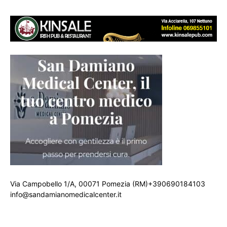
Via Campobello 1/A, 00071 Pomezia (RM)+390690184103
info@sandamianomedicalcenter.it