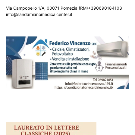
Via Campobello 1/A, 00071 Pomezia (RM)+390690184103
info@sandamianomedicalcenter.it