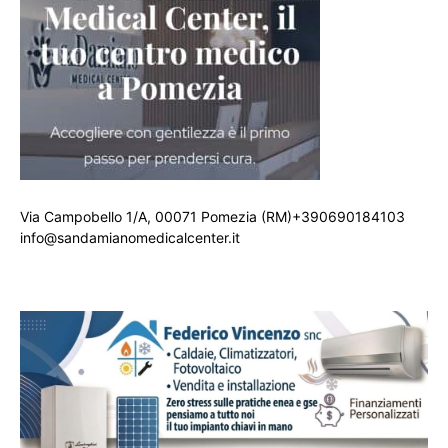
Via Campobello 1/A, 00071 Pomezia (RM)+390690184103
info@sandamianomedicalcenter.it