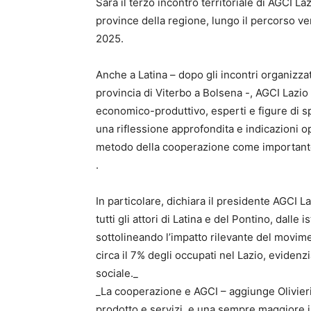
Sarà il terzo incontro territoriale di AGCI L
province della regione, lungo il percorso ve
2025.
Anche a Latina – dopo gli incontri organizza
provincia di Viterbo a Bolsena -, AGCI Lazio
economico-produttivo, esperti e figure di s
una riflessione approfondita e indicazioni op
metodo della cooperazione come importante 
.
In particolare, dichiara il presidente AGCI L
tutti gli attori di Latina e del Pontino, dall
sottolineando l’impatto rilevante del movim
circa il 7% degli occupati nel Lazio, eviden
sociale._
_La cooperazione e AGCI – aggiunge Olivieri 
prodotto e servizi, e una sempre maggiore i