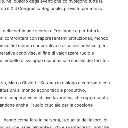
azio, nel quadro degli eventi che coinvolgono tutte le
rso il XIII Congresso Regionale, previsto per marzo
ti nelle settimane scorse a Frosinone e per tutta la
 si confronterà con rappresentanti istituzionali, mondo
picco del mondo cooperativo e associazionistico, per
erative condivise, al fine di valorizzare ruolo e
modello di sviluppo economico e sociale dei territori
azio, Marco Olivieri: “Saremo in dialogo e confronto con
e istituzioni al mondo economico e produttivo,
ento cooperativo in chiave lavorativa, che rappresenta
ziandone anche il ruolo cruciale per la coesione
-hanno come faro la persona, la qualità del lavoro, di
nclusione, specialmente di chi è svantaggiato, nonché