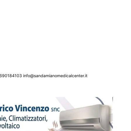
690184103 info@sandamianomedicalcenter.it