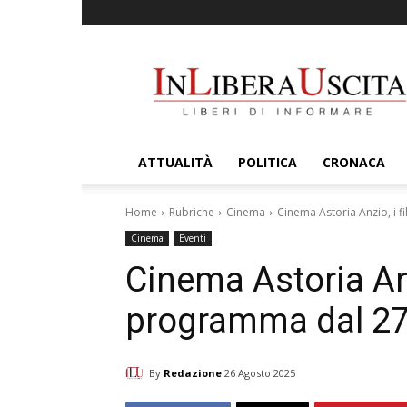
InLiberaUscita
ATTUALITÀ
POLITICA
CRONACA
Home
Rubriche
Cinema
Cinema Astoria Anzio, i f
Cinema
Eventi
Cinema Astoria Anz
programma dal 27 
By
Redazione
26 Agosto 2025