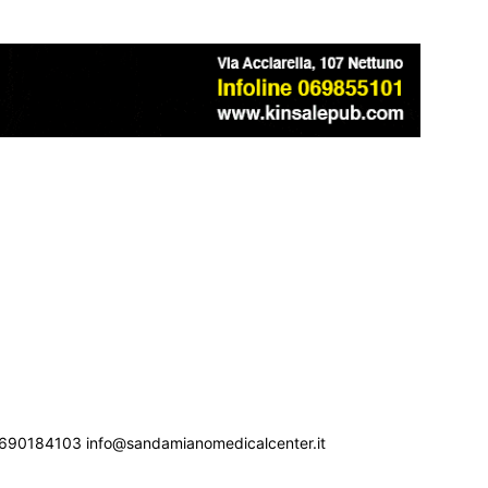
690184103 info@sandamianomedicalcenter.it