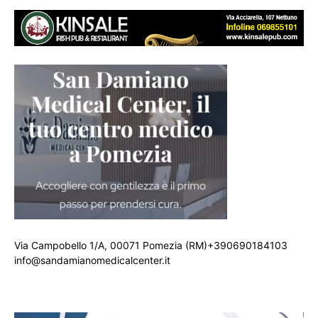
Via Campobello 1/A, 00071 Pomezia (RM)+390690184103
info@sandamianomedicalcenter.it