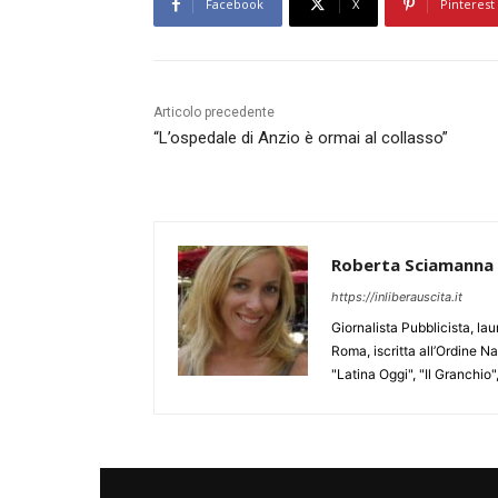
Facebook
X
Pinterest
Articolo precedente
“L’ospedale di Anzio è ormai al collasso”
Roberta Sciamanna
https://inliberauscita.it
Giornalista Pubblicista, l
Roma, iscritta all’Ordine N
"Latina Oggi", "Il Granchio