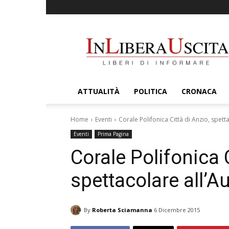
InLiberaUscita
ATTUALITÀ
POLITICA
CRONACA
Home
Eventi
Corale Polifonica Città di Anzio, spet
Eventi
Prima Pagina
Corale Polifonica C
spettacolare all’
By
Roberta Sciamanna
6 Dicembre 2015