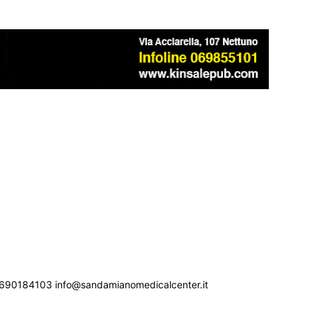
690184103 info@sandamianomedicalcenter.it