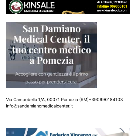
Via Campobello 1/A, 00071 Pomezia (RM)+390690184103
info@sandamianomedicalcenter.it