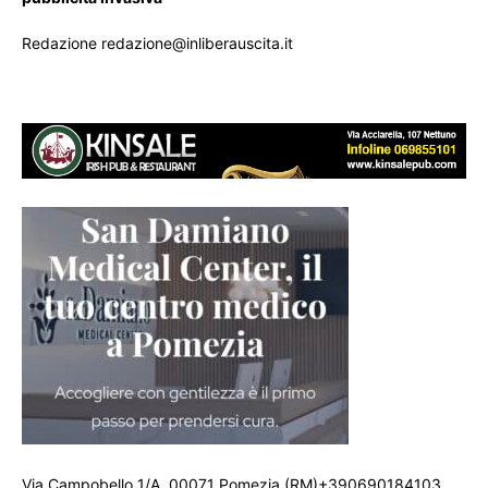
Redazione redazione@inliberauscita.it
Via Campobello 1/A, 00071 Pomezia (RM)+390690184103