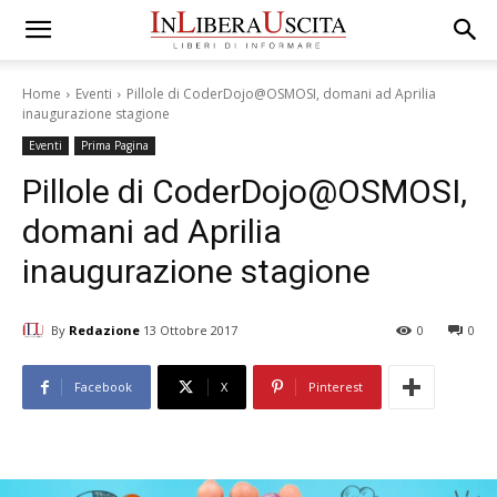
Home
Eventi
Pillole di CoderDojo@OSMOSI, domani ad Aprilia
inaugurazione stagione
Eventi
Prima Pagina
Pillole di CoderDojo@OSMOSI,
domani ad Aprilia
inaugurazione stagione
By
Redazione
13 Ottobre 2017
0
0
Facebook
X
Pinterest