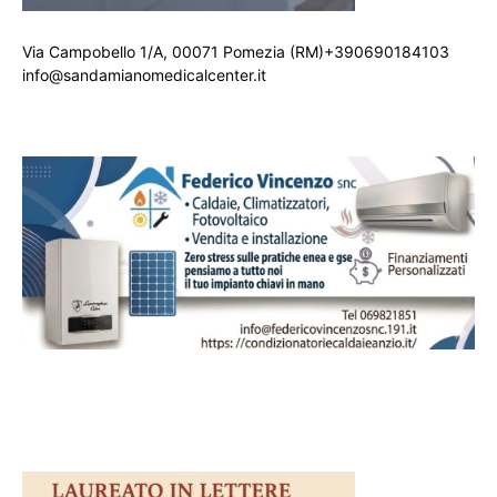
Via Campobello 1/A, 00071 Pomezia (RM)+390690184103
info@sandamianomedicalcenter.it