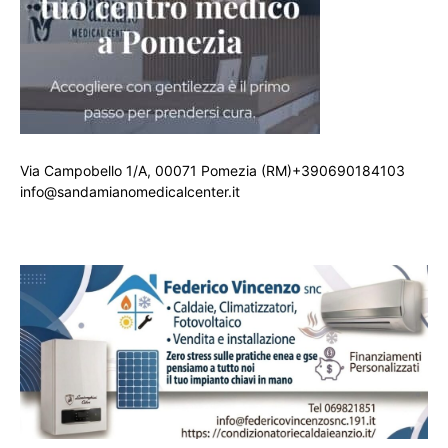
Via Campobello 1/A, 00071 Pomezia (RM)+390690184103
info@sandamianomedicalcenter.it