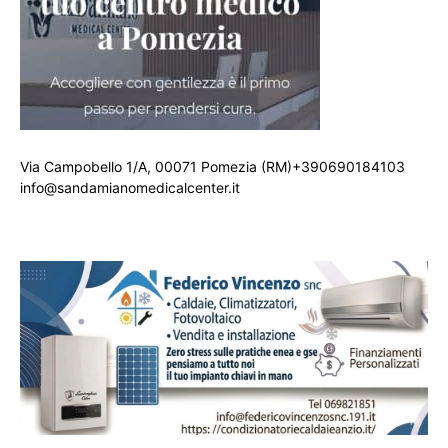
Via Campobello 1/A, 00071 Pomezia (RM)+390690184103
info@sandamianomedicalcenter.it