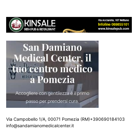
Via Campobello 1/A, 00071 Pomezia (RM)+390690184103
info@sandamianomedicalcenter.it