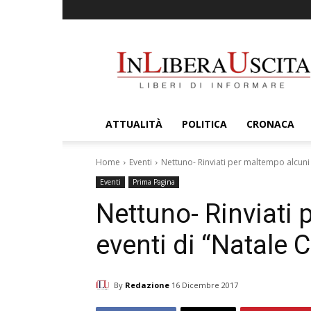
InLiberaUscita
ATTUALITÀ
POLITICA
CRONACA
Home
Eventi
Nettuno- Rinviati per maltempo alcuni 
Eventi
Prima Pagina
Nettuno- Rinviati
eventi di “Natale C
By
Redazione
16 Dicembre 2017