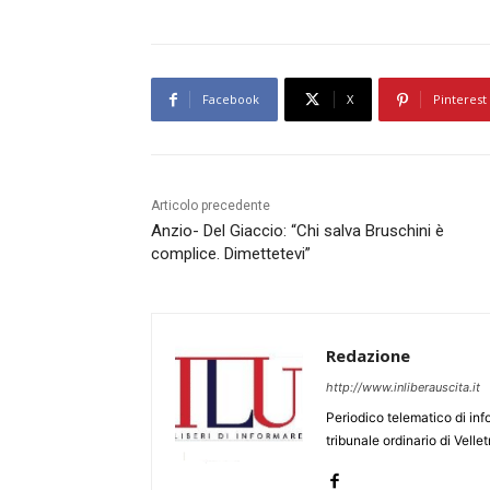
Facebook
X
Pinterest
Articolo precedente
Anzio- Del Giaccio: “Chi salva Bruschini è
complice. Dimettetevi”
Redazione
http://www.inliberauscita.it
Periodico telematico di inf
tribunale ordinario di Velle