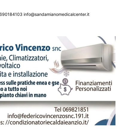
690184103 info@sandamianomedicalcenter.it