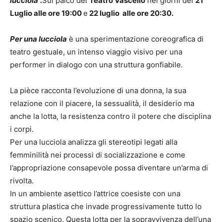
lucciola”.
Sul palco del
Teatro Vascello
nei giorni del
21
Luglio alle ore 19:00
e
22 luglio alle ore 20:30.
Per una lucciola
è una sperimentazione coreografica di
teatro gestuale, un intenso viaggio visivo per una
performer in dialogo con una struttura gonfiabile.
La pièce racconta l’evoluzione di una donna, la sua
relazione con il piacere, la sessualità, il desiderio ma
anche la lotta, la resistenza contro il potere che disciplina
i corpi.
Per una lucciola analizza gli stereotipi legati alla
femminilità nei processi di socializzazione e come
l’appropriazione consapevole possa diventare un’arma di
rivolta.
In un ambiente asettico l’attrice coesiste con una
struttura plastica che invade progressivamente tutto lo
spazio scenico. Questa lotta per la sopravvivenza dell’una