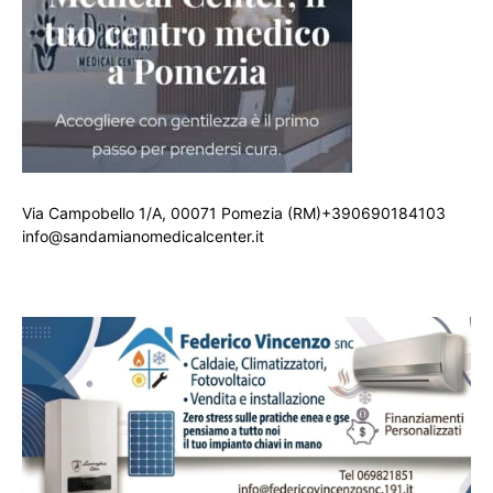
Via Campobello 1/A, 00071 Pomezia (RM)+390690184103
info@sandamianomedicalcenter.it