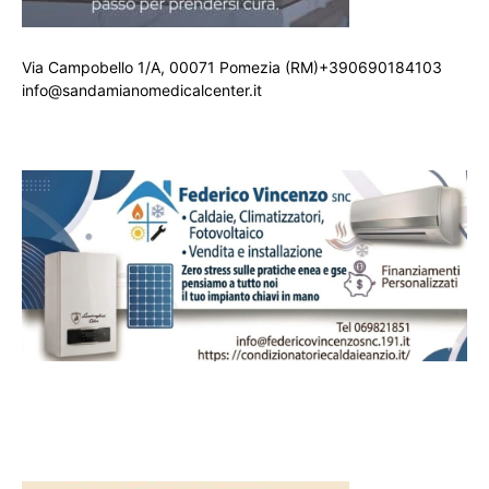
Via Campobello 1/A, 00071 Pomezia (RM)+390690184103
info@sandamianomedicalcenter.it