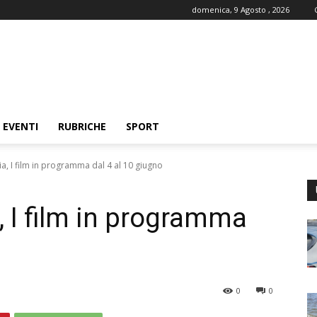
domenica, 9 Agosto , 2026
EVENTI
RUBRICHE
SPORT
ia, I film in programma dal 4 al 10 giugno
, I film in programma
0
0