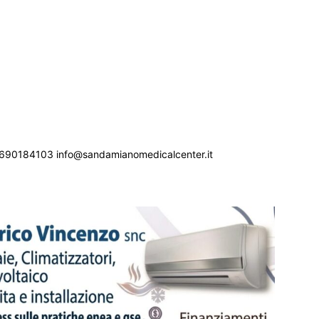
690184103 info@sandamianomedicalcenter.it