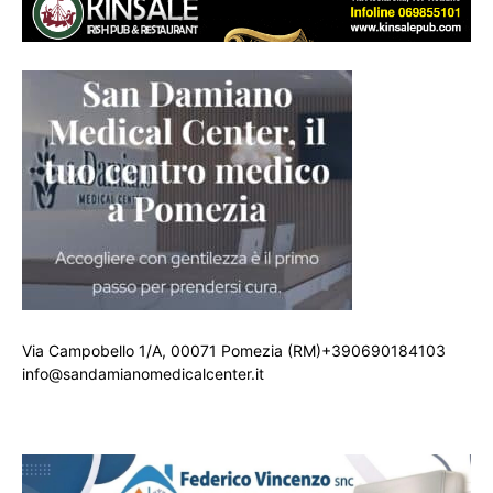
Via Campobello 1/A, 00071 Pomezia (RM)+390690184103
info@sandamianomedicalcenter.it