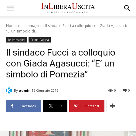
Home
Le Immagini
Il sindaco Fucci a colloquio con Giada Agasucci:
"E' un simbolo di...
Le Immagini
Prima Pagina
Il sindaco Fucci a colloquio
con Giada Agasucci: “E’ un
simbolo di Pomezia”
By
admin
16 Gennaio 2015
0
0
Facebook
X
Pinterest