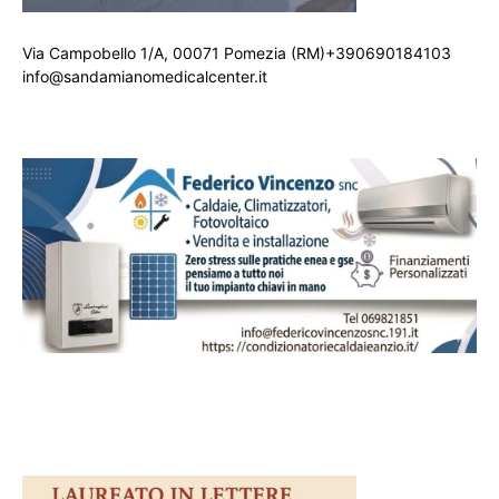
Via Campobello 1/A, 00071 Pomezia (RM)+390690184103
info@sandamianomedicalcenter.it