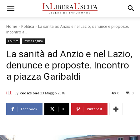
Home
Politica
La sanità ad Anzio e nel Lazio, denunce e proposte.
Incontro a...
Politica
Prima Pagina
La sanità ad Anzio e nel Lazio,
denunce e proposte. Incontro
a piazza Garibaldi
By
Redazione
23 Maggio 2018
0
0
Facebook
X
Pinterest