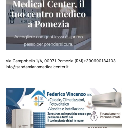
Via Campobello 1/A, 00071 Pomezia (RM)+390690184103
info@sandamianomedicalcenter.it