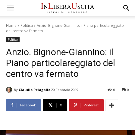
Home
Politica
Anzio. Bignone-Giannino: il Piano particolareggiato
del centro va fermato
Politica
Anzio. Bignone-Giannino: il
Piano particolareggiato del
centro va fermato
By
Claudio Pelagallo
20 Febbraio 2019
0
0
Facebook
X
Pinterest