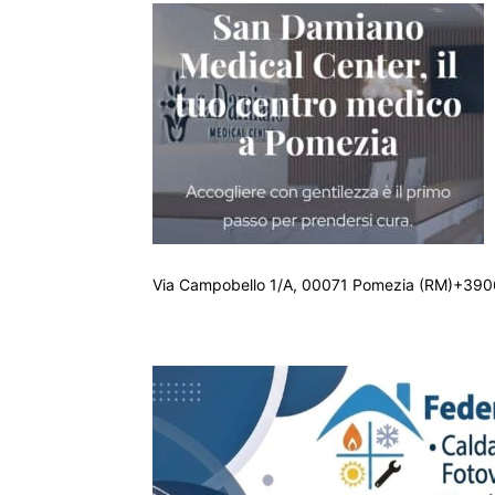
Via Campobello 1/A, 00071 Pomezia (RM)+390