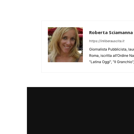
Roberta Sciamanna
https://inliberauscita.it
Giornalista Pubblicista, l
Roma, iscritta all’Ordine N
"Latina Oggi", "Il Granchio