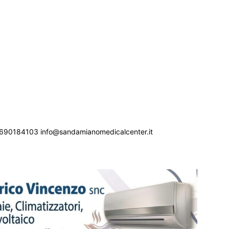
690184103 info@sandamianomedicalcenter.it