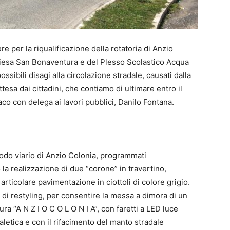
e per la riqualificazione della rotatoria di Anzio
hiesa San Bonaventura e del Plesso Scolastico Acqua
ossibili disagi alla circolazione stradale, causati dalla
tesa dai cittadini, che contiamo di ultimare entro il
co con delega ai lavori pubblici, Danilo Fontana.
snodo viario di Anzio Colonia, programmati
a realizzazione di due “corone” in travertino,
rticolare pavimentazione in ciottoli di colore grigio.
 di restyling, per consentire la messa a dimora di un
tura “A N Z I O C O L O N I A”, con faretti a LED luce
aletica e con il rifacimento del manto stradale