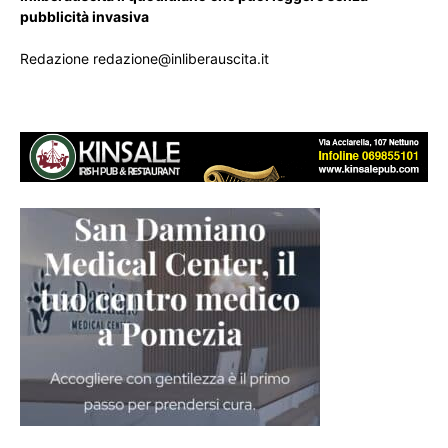
pubblicità invasiva
Redazione redazione@inliberauscita.it