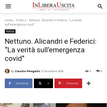
Home
Politica
Nettuno. Alicandri e Federici: "La verità
sull'emergenza covid"
Politica
Nettuno. Alicandri e Federici:
“La verità sull’emergenza
covid”
By
Claudio Pelagallo
12 Dicembre 2020
0
0
Facebook
X
Pinterest