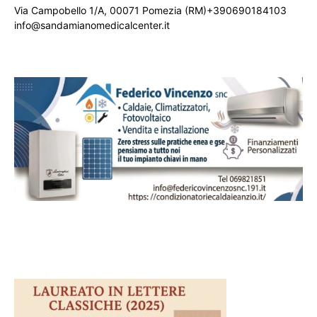
Via Campobello 1/A, 00071 Pomezia (RM)+390690184103
info@sandamianomedicalcenter.it