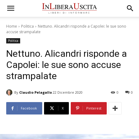
Home
Politica
Nettuno. Alicandri risponde a Capolei: le sue sono
accuse strampalate
Politica
Nettuno. Alicandri risponde a
Capolei: le sue sono accuse
strampalate
By
Claudio Pelagallo
22 Dicembre 2020
0
0
Facebook
X
Pinterest