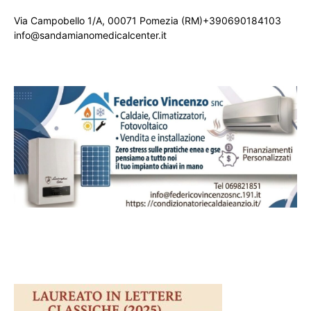
Via Campobello 1/A, 00071 Pomezia (RM)+390690184103
info@sandamianomedicalcenter.it