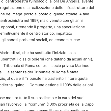
e di centrodestra (Sindaco di allora De Angelis) avente
ogettazione e la realizzazione delle infrastrutture del
ione del mega-porto al posto di quello attuale. A tale
centrosinistra nel 1997, ma divenuto con gli anni
opposti, ritenendo il progetto, una speculazione
efinitivamente il centro storico, impattato
gli annosi problemi sociali, ed economici che
rinedi srl, che ha sostituito l’iniziale Italia
bentrati i dissidi odierni (che datano da alcuni anni),
il Tribunale di Roma contro il socio privato Marinedi
li. La sentenza del Tribunale di Roma è stata
o, al quale il Tribunale ha trasferito l’intera quota
 odierna, quindi il Comune detiene il 100% delle azioni
se mostra tutto il suo realismo e la cura dei suoi
diziari favorevoli al “comune” (100% proprietà della Capo
oi esponenti, avranno mano libera nella gestione e