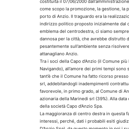
costituita il 07/06/2000 dall’amministrazion
come scopo la promozione, la gestione, la pr
porto di Anzio. Il traguardo era la realizzaz
indirizzo politico proposto inizialmente dal 
emblema del centrodestra, ci siamo sempre 
dannosa per la città, che avrebbe distrutto d
pesantemente sull’ambiente senza risolvere 
attanagliano Anzio.
Tra i soci della Capo d’Anzio (il Comune più Ma
Navigando), all’amore dei primi tempi sono su
tant’è che il Comune ha fatto ricorso presso 
srl, addebitandogli inadempimenti contrattua
favorevole, in primo grado, al Comune di Anzi
azionaria della Marinedi srl (39%). Alla data
della società Capo d’Anzio Spa.
La maggioranza di centro destra in questa fa
interessi, perché, dati i probabili esiti giu
D’Anzio Spa), da questo momento in poi i su