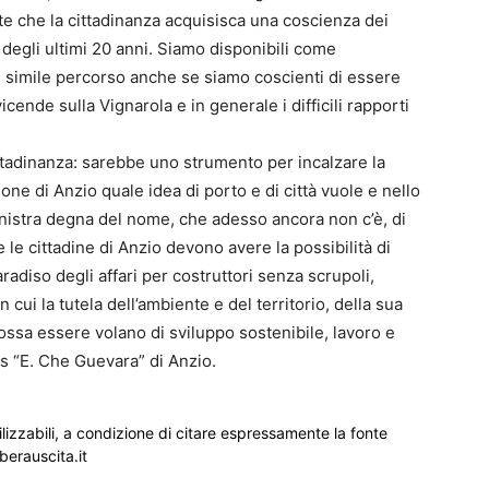
e che la cittadinanza acquisisca una coscienza dei
i degli ultimi 20 anni. Siamo disponibili come
 simile percorso anche se siamo coscienti di essere
icende sulla Vignarola e in generale i difficili rapporti
ittadinanza: sarebbe uno strumento per incalzare la
ne di Anzio quale idea di porto e di città vuole e nello
nistra degna del nome, che adesso ancora non c’è, di
e le cittadine di Anzio devono avere la possibilità di
aradiso degli affari per costruttori senza scrupoli,
cui la tutela dell’ambiente e del territorio, della sua
 possa essere volano di sviluppo sostenibile, lavoro e
ds “E. Che Guevara” di Anzio.
ilizzabili, a condizione di citare espressamente la fonte
iberauscita.it