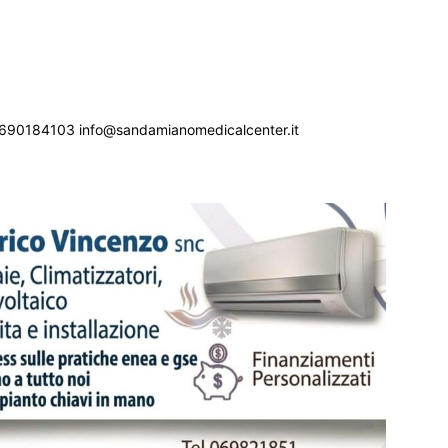
690184103 info@sandamianomedicalcenter.it