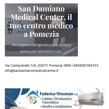
Via Campobello 1/A, 00071 Pomezia (RM)+390690184103
info@sandamianomedicalcenter.it