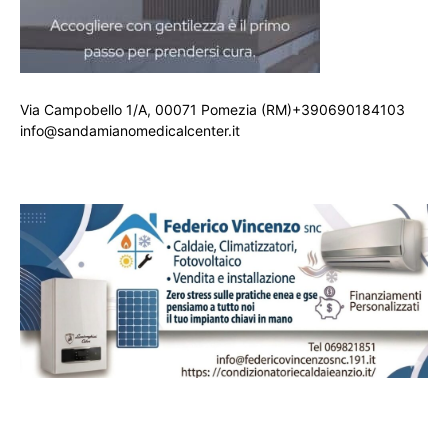
Via Campobello 1/A, 00071 Pomezia (RM)+390690184103
info@sandamianomedicalcenter.it