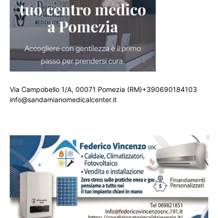
Via Campobello 1/A, 00071 Pomezia (RM)+390690184103
info@sandamianomedicalcenter.it